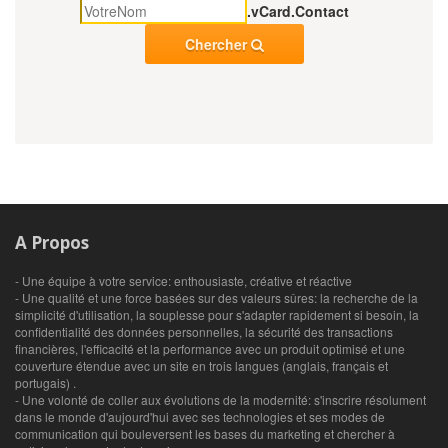
.vCard.Contact
Chercher
A Propos
- Une équipe à votre service: enthousiaste, créative et réactive
- Une qualité et une force basées sur des valeurs sûres: la recherche de la
simplicité d'utilisation, la souplesse pour s'adapter rapidement si besoin, la
confidentialité des données personnelles, la sécurité des transactions
financières, l'efficacité et la performance avec un produit optimisé et une
couverture étendue avec un site en trois langues (anglais, français et
portugais) .
- Une volonté de coller aux évolutions de la modernité: s'inscrire résolument
dans le monde d'aujourd'hui avec ses technologies et ses modes de
communication qui bouleversent les bases du marketing et chercher à